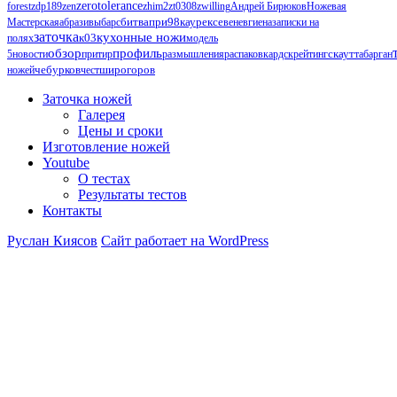
zerotolerance
forest
zdp189
zen
zhim2
zt0308
zwilling
Андрей Бирюков
Ножевая
Мастерская
абразивы
барс
битвапри98каурексе
венев
гиена
записки на
заточка
кухонные ножи
к03
полях
модель
обзор
профиль
5
новости
притир
размышления
распаковка
рдск
рейтинг
скаут
табарган
чебурков
ножей
чест
широгоров
Заточка ножей
Галерея
Цены и сроки
Изготовление ножей
Youtube
О тестах
Результаты тестов
Контакты
Руслан Киясов
Сайт работает на WordPress