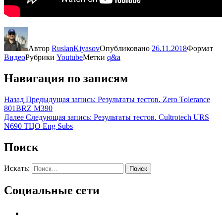
Автор
RuslanKiyasov
Опубликовано
26.11.2018
Формат
Видео
Рубрики
Youtube
Метки
q&a
Навигация по записям
Назад
Предыдущая запись:
Результаты тестов. Zero Tolerance
801BRZ M390
Далее
Следующая запись:
Результаты тестов. Cultrotech URS
N690 ТЦО Eng Subs
Поиск
Искать:
Поиск
Социальные сети