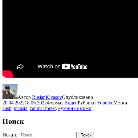
Автор
RuslanKiyasov
Опубликовано
20.04.2022
18.06.2022
Формат
Видео
Рубрики
Youtube
Метки
aus8
,
mcusta
,
zanmai forest
,
кухонные ножи
Поиск
Искать:
Поиск