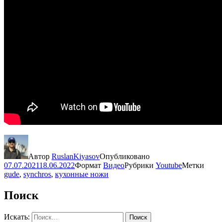
Автор
RuslanKiyasov
Опубликовано
07.07.2021
18.06.2022
Формат
Видео
Рубрики
Youtube
Метки
gude
,
synchros
,
кухонные ножи
Поиск
Искать:
Поиск