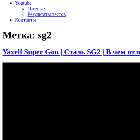
Youtube
О тестах
Результаты тестов
Контакты
Метка:
sg2
Yaxell Super Gou | Сталь SG2 | В чем от