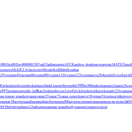
1
0801brz
801bw
806
960
1507s
ad15
adiutor
aegis
AFCK
andrew demko
arcos
ares
ats34
ATS55
aus
ckf
coldsteel
hromova18
CLA
classic
cmv60
code4
combat
cul
s35vn
cpms90v
cpms110v
cts204p
ctsxhp
cpms45vn
cpms60v
cpms125v
cromax
ctsbd1
m390
Kitchen
kizer
kosim
krokar
launch
link
Lionsteel
loro
m4
m398
makosha
manix2
manix2lw
m
q&a
ce
PPT
premiere
presidio 2
r2
realsteel
recon1
rex45
rickhinderer
rike
rockstead
s125v
samura
urs
vg10
ban trapper grand
vanax
vanax37
vanax75
vanax superclean
vgmax
Victorinox
vitknives
v
зат
ожевая Мастерская
абразивы
барс
битвапри98каурексе
венев
гиена
записки на полях
тесты
топ
чебурков
трабант
х12мф
хати
хранение ножей
чест
широгоров