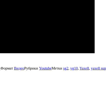
1
Формат
Видео
Рубрики
Youtube
Метки
sg2
,
vg10
,
Yaxell
,
yaxell su