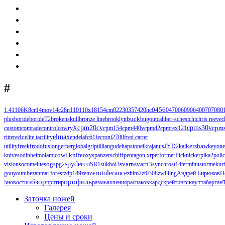
#
1.4110
6K
8cr14mov
14c28n
110
110х18
154cm
0223
0357
420hc
0456
0470
0609
0640
0707
080
buck
plus
boride
borideT2
brokenskull
bronze line
brooklyn
bugout
caliber-s
chest
chi
chris reeve
c
cpm20cv
cpms30v
cpm
custom
comrade
control
cowryX
cpm154
cpm440v
cpmd2
cpmrex121
edc
elmax
ritter
elite tactility
endela
fc61
fecroni2700
fred carter
kershaw
utility
freek
frodo
fusion
gerber
global
griptillian
gude
hapstone
ikra
janus
JYD2
kai
keyone
knives
odinheim
olamic
owl knife
oxys
panzerschiff
pentagon xr
performer
Picknicker
pika2
poli
spyderco
svarn
svarn3
vision
socomelite
sog
spg2
SR1
sukhoi3
synchros
t14
terminus
tormek
ur
zerotolerance
gou
youtube
zanmai forest
zdp189
zen
zhim2
zt0308
zwilling
Андрей Бирюков
Н
обзор
профиль
5
новости
притир
размышления
распаковка
рдск
рейтинг
скаут
табарган
Заточка ножей
Галерея
Цены и сроки