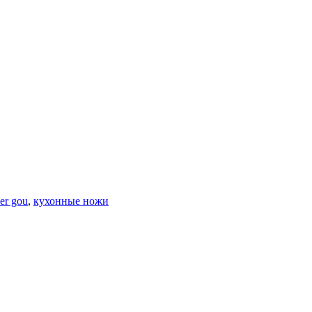
per gou
,
кухонные ножи