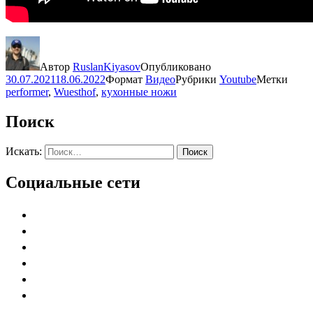
Автор
RuslanKiyasov
Опубликовано
30.07.2021
18.06.2022
Формат
Видео
Рубрики
Youtube
Метки
performer
,
Wuesthof
,
кухонные ножи
Поиск
Искать:
Поиск
Социальные сети