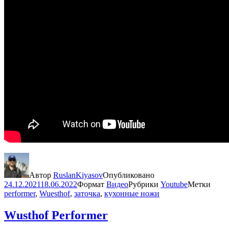
Автор
RuslanKiyasov
Опубликовано
24.12.2021
18.06.2022
Формат
Видео
Рубрики
Youtube
Метки
performer
,
Wuesthof
,
заточка
,
кухонные ножи
Wusthof Performer