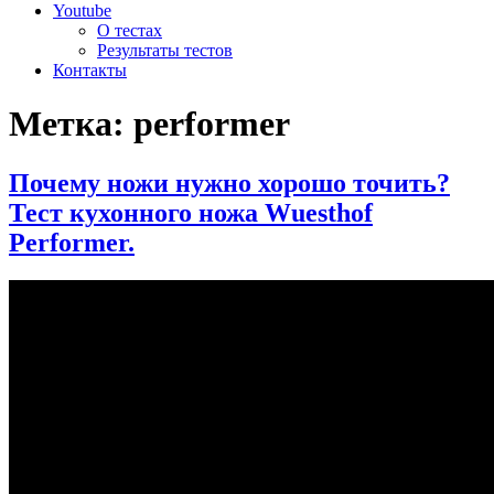
Youtube
О тестах
Результаты тестов
Контакты
Метка:
performer
Почему ножи нужно хорошо точить?
Тест кухонного ножа Wuesthof
Performer.