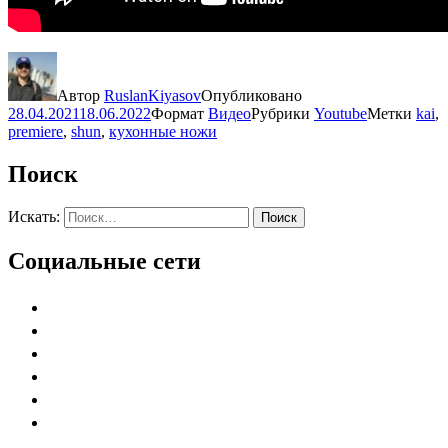
Автор
RuslanKiyasov
Опубликовано
28.04.2021
18.06.2022
Формат
Видео
Рубрики
Youtube
Метки
kai
,
premiere
,
shun
,
кухонные ножи
Поиск
Искать:
Поиск
Социальные сети