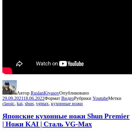
Автор
RuslanKiyasov
Опубликовано
29.09.2021
18.06.2022
Формат
Видео
Рубрики
Youtube
Метки
classic
,
kai
,
shun
,
vgmax
,
кухонные ножи
Японские кухонные ножи Shun Premier
| Ножи KAI | Сталь VG-Max