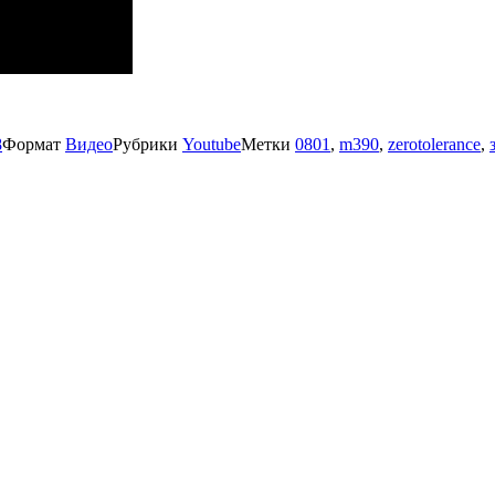
8
Формат
Видео
Рубрики
Youtube
Метки
0801
,
m390
,
zerotolerance
,