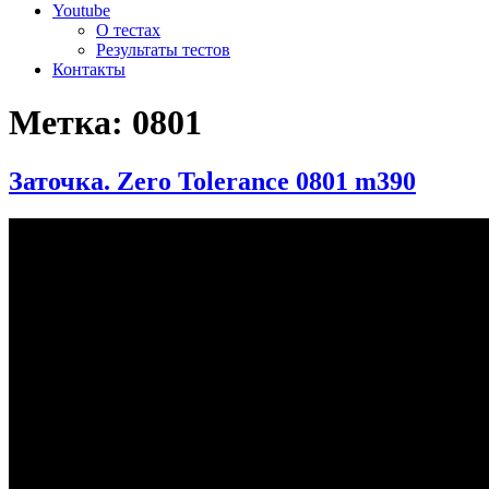
Youtube
О тестах
Результаты тестов
Контакты
Метка:
0801
Заточка. Zero Tolerance 0801 m390