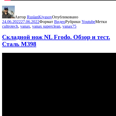
Автор
RuslanKiyasov
Опубликовано
24.06.2022
27.06.2022
Формат
Видео
Рубрики
Youtube
Метки
cultrotech
,
vanax
,
vanax superclean
,
vanax75
Складной нож NL Frodo. Обзор и тест.
Сталь M398