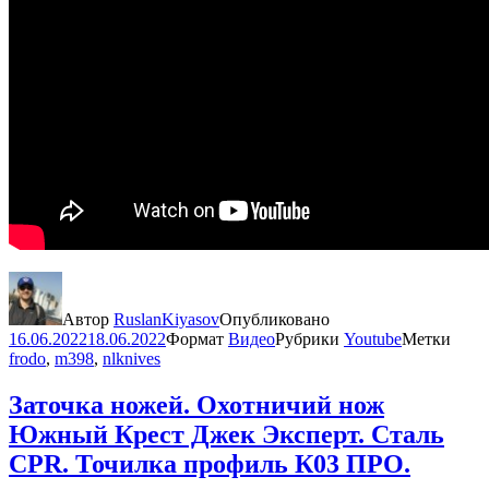
Автор
RuslanKiyasov
Опубликовано
16.06.2022
18.06.2022
Формат
Видео
Рубрики
Youtube
Метки
frodo
,
m398
,
nlknives
Заточка ножей. Охотничий нож
Южный Крест Джек Эксперт. Сталь
CPR. Точилка профиль К03 ПРО.