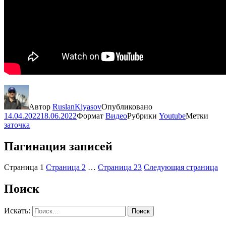
Автор
RuslanKiyasov
Опубликовано
14.04.2022
18.06.2022
Формат
Видео
Рубрики
Youtube
Метки
заточка
Пагинация записей
Страница
1
Страница
2
…
Страница
23
Следующая страница
Поиск
Искать:
Поиск