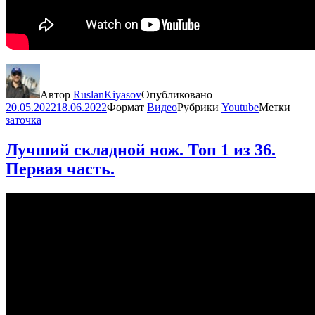
Автор
RuslanKiyasov
Опубликовано
20.05.2022
18.06.2022
Формат
Видео
Рубрики
Youtube
Метки
заточка
Лучший складной нож. Топ 1 из 36.
Первая часть.