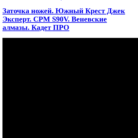
Заточка ножей. Южный Крест Джек
Эксперт. CPM S90V. Веневские
алмазы. Кадет ПРО