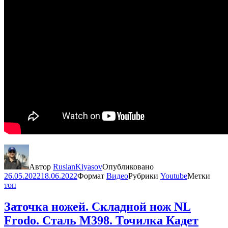
Автор
RuslanKiyasov
Опубликовано
26.05.2022
18.06.2022
Формат
Видео
Рубрики
Youtube
Метки
топ
Заточка ножей. Складной нож NL
Frodo. Сталь М398. Точилка Кадет