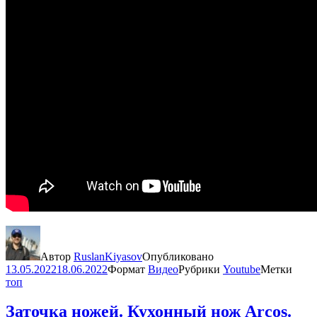
Автор
RuslanKiyasov
Опубликовано
13.05.2022
18.06.2022
Формат
Видео
Рубрики
Youtube
Метки
топ
Заточка ножей. Кухонный нож Arcos.