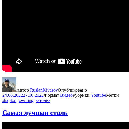
Автор
RuslanKiyasov
Опубликовано
24.06.2022
27.06.2022
Формат
Видео
Рубрики
Youtube
Метки
shapton
,
zwilling
,
заточка
Самая лучшая сталь