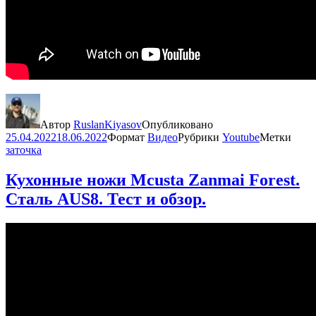
Автор
RuslanKiyasov
Опубликовано
25.04.2022
18.06.2022
Формат
Видео
Рубрики
Youtube
Метки
заточка
Кухонные ножи Mcusta Zanmai Forest.
Сталь AUS8. Тест и обзор.