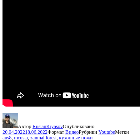
Автор
RuslanKiyasov
Опубликовано
20.04.2022
18.06.2022
Формат
Видео
Рубрики
Youtube
Метки
aus8
,
mcusta
,
zanmai forest
,
кухонные ножи