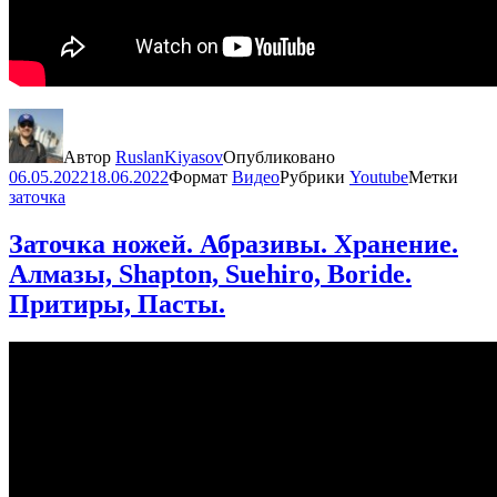
Автор
RuslanKiyasov
Опубликовано
06.05.2022
18.06.2022
Формат
Видео
Рубрики
Youtube
Метки
заточка
Заточка ножей. Абразивы. Хранение.
Алмазы, Shapton, Suehiro, Boride.
Притиры, Пасты.