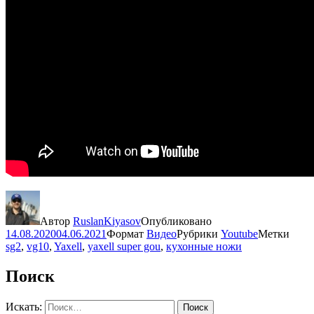
Автор
RuslanKiyasov
Опубликовано
14.08.2020
04.06.2021
Формат
Видео
Рубрики
Youtube
Метки
sg2
,
vg10
,
Yaxell
,
yaxell super gou
,
кухонные ножи
Поиск
Искать:
Поиск