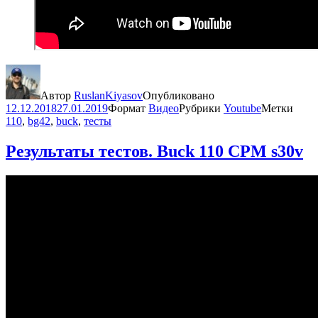
Автор
RuslanKiyasov
Опубликовано
12.12.2018
27.01.2019
Формат
Видео
Рубрики
Youtube
Метки
110
,
bg42
,
buck
,
тесты
Результаты тестов. Buck 110 CPM s30v