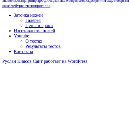
обзор
профиль
5
новости
притир
размышления
распаковка
рдск
рейтинг
скаут
табарган
чебурков
ножей
чест
широгоров
Заточка ножей
Галерея
Цены и сроки
Изготовление ножей
Youtube
О тестах
Результаты тестов
Контакты
Руслан Киясов
Сайт работает на WordPress