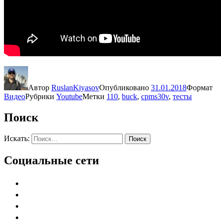
Автор
RuslanKiyasov
Опубликовано
31.01.2018
Формат
Видео
Рубрики
Youtube
Метки
110
,
buck
,
cpms30v
,
тесты
Поиск
Искать:
Поиск
Социальные сети