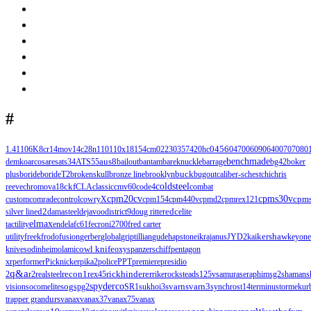
#
1.4110
6K
8cr14mov
14c28n
110
110х18
154cm
0223
0357
420hc
0456
0470
0609
0640
0707
080
benchmade
demko
arcos
ares
ats34
ATS55
aus8
bailout
bantam
bareknuckle
barrage
bg42
boker
buck
plus
boride
borideT2
brokenskull
bronze line
brooklyn
bugout
caliber-s
chest
chi
chris
ckf
coldsteel
reeve
chromova18
CLA
classic
cmv60
code4
combat
cpm20cv
cpms30v
cpm
custom
comrade
control
cowryX
cpm154
cpm440v
cpmd2
cpmrex121
d2
edc
silver line
damasteel
dejavoo
district9
doug ritter
elite
elmax
tactility
endela
fc61
fecroni2700
fred carter
kershaw
utility
freek
frodo
fusion
gerber
global
griptillian
gude
hapstone
ikra
janus
JYD2
kai
keyone
knives
odinheim
olamic
owl knife
oxys
panzerschiff
pentagon
xr
performer
Picknicker
pika2
police
PPT
premiere
presidio
q&a
2
r2
realsteel
recon1
rex45
rickhinderer
rike
rockstead
s125v
samura
seraphim
sg2
shaman
s
spyderco
svarn
svarn3
vision
socomelite
sog
spg2
SR1
sukhoi3
synchros
t14
terminus
tormek
ur
urs
trapper grand
vanax
vanax37
vanax75
vanax