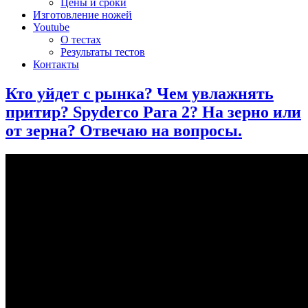
Цены и сроки
Изготовление ножей
Youtube
О тестах
Результаты тестов
Контакты
Кто уйдет с рынка? Чем увлажнять
притир? Spyderco Para 2? На зерно или
от зерна? Отвечаю на вопросы.