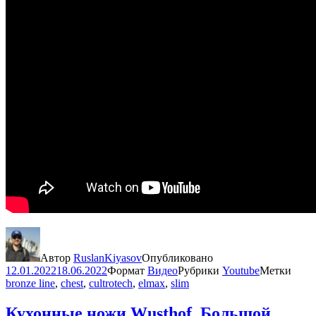
Автор
RuslanKiyasov
Опубликовано
12.01.2022
18.06.2022
Формат
Видео
Рубрики
Youtube
Метки
bronze line
,
chest
,
cultrotech
,
elmax
,
slim
Кухонные ножи Wusthof. Большой