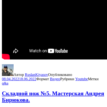
Автор
RuslanKiyasov
Опубликовано
08.04.2022
18.06.2022
Формат
Видео
Рубрики
Youtube
Метки
q&a
Складной нож №5. Мастерская Андрея
Бирюкова.