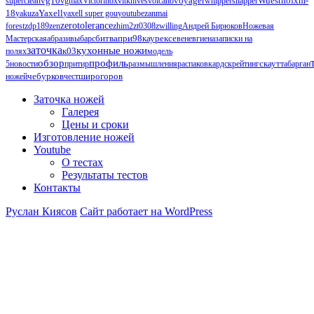
vg10
Wuesthof
superclean
vgmax
Victorinox
vitknives
volcano
voyager
whippersnapper
xm-
Yaxell
18
yakuza
yaxell super gou
youtube
zanmai
zerotolerance
forest
zdp189
zen
zhim2
zt0308
zwilling
Андрей Бирюков
Ножевая
Мастерская
абразивы
барс
битвапри98каурексе
венев
гиена
записки на
заточка
кухонные ножи
к03
полях
модель
обзор
профиль
5
новости
притир
размышления
распаковка
рдск
рейтинг
скаут
табарган
чебурков
ножей
чест
широгоров
Заточка ножей
Галерея
Цены и сроки
Изготовление ножей
Youtube
О тестах
Результаты тестов
Контакты
Руслан Киясов
Сайт работает на WordPress