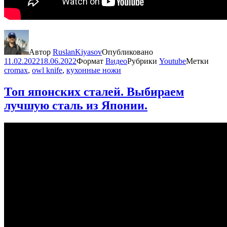
Автор
RuslanKiyasov
Опубликовано
11.02.2022
18.06.2022
Формат
Видео
Рубрики
Youtube
Метки
cromax
,
owl knife
,
кухонные ножи
Топ японских сталей. Выбираем
лучшую сталь из Японии.