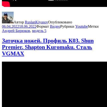
Автор
RuslanKiyasov
Опубликовано
06.04.2022
18.06.2022
Формат
Видео
Рубрики
Youtube
Метки
Андрей Бирюков
,
модель 5
Заточка ножей. Профиль К03. Shun
Premier. Shapton Kuromaku. Сталь
VGMAX