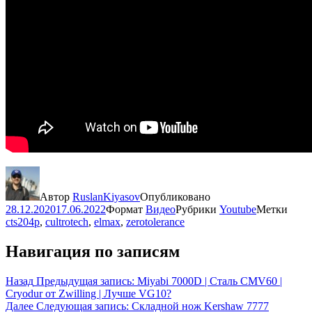
Автор
RuslanKiyasov
Опубликовано
28.12.2020
17.06.2022
Формат
Видео
Рубрики
Youtube
Метки
cts204p
,
cultrotech
,
elmax
,
zerotolerance
Навигация по записям
Назад
Предыдущая запись:
Miyabi 7000D | Сталь CMV60 |
Cryodur от Zwilling | Лучше VG10?
Далее
Следующая запись:
Складной нож Kershaw 7777