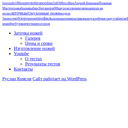
zerotolerance
forest
zdp189
zen
zhim2
zt0308
zwilling
Андрей Бирюков
Ножевая
Мастерская
абразивы
барс
битвапри98каурексе
венев
гиена
записки на
заточка
кухонные ножи
к03
полях
модель
обзор
профиль
5
новости
притир
размышления
распаковка
рдск
рейтинг
скаут
табарган
чебурков
ножей
чест
широгоров
Заточка ножей
Галерея
Цены и сроки
Изготовление ножей
Youtube
О тестах
Результаты тестов
Контакты
Руслан Киясов
Сайт работает на WordPress