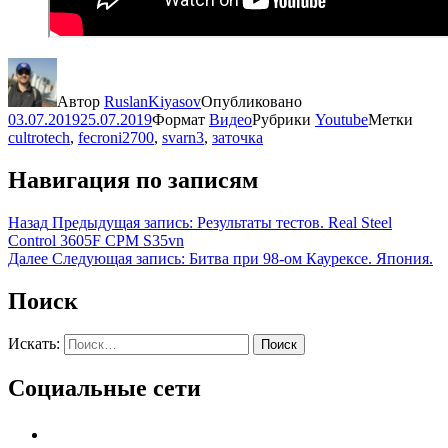
Автор
RuslanKiyasov
Опубликовано
03.07.2019
25.07.2019
Формат
Видео
Рубрики
Youtube
Метки
cultrotech
,
fecroni2700
,
svarn3
,
заточка
Навигация по записям
Назад
Предыдущая запись:
Результаты тестов. Real Steel
Control 3605F CPM S35vn
Далее
Следующая запись:
Битва при 98-ом Каурексе. Япония.
Поиск
Искать:
Поиск
Социальные сети