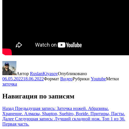
Автор
RuslanKiyasov
Опубликовано
06.05.2022
18.06.2022
Формат
Видео
Рубрики
Youtube
Метки
заточка
Навигация по записям
Назад
Предыдущая запись:
Заточка ножей. Абразивы.
Хранение. Алмазы, Shapton, Suehiro, Boride. Притиры, Пасты.
Далее
Следующая запись:
Лучший складной нож. Топ 1 из 36.
Первая часть.