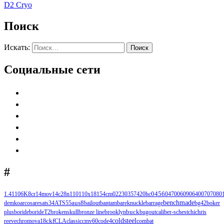
D2 Cryo
Поиск
Искать:
Поиск
Социальные сети
#
1.4110
6K
8cr14mov
14c28n
110
110х18
154cm
0223
0357
420hc
0456
0470
0609
0640
0707
080
benchmade
demko
arcos
ares
ats34
ATS55
aus8
bailout
bantam
bareknuckle
barrage
bg42
boker
buck
plus
boride
borideT2
brokenskull
bronze line
brooklyn
bugout
caliber-s
chest
chi
chris
ckf
coldsteel
reeve
chromova18
CLA
classic
cmv60
code4
combat