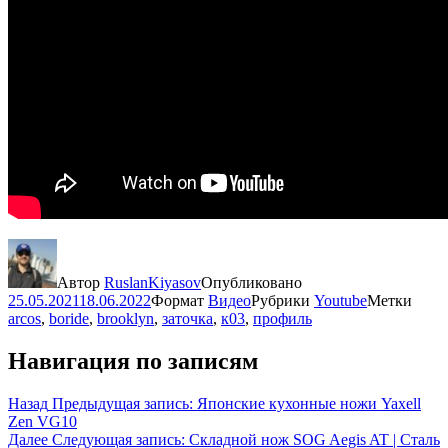
Автор
RuslanKiyasov
Опубликовано
25.05.2021
18.06.2022
Формат
Видео
Рубрики
Youtube
Метки
arcos
,
boride
,
brooklyn
,
заточка
,
к03
,
профиль
Навигация по записям
Назад
Предыдущая запись:
Японские кухонные ножи Yaxell
Zen VG10
Далее
Следующая запись:
Складной нож SOG Aegis AT | Сталь