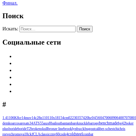
Финал.
Поиск
Искать:
Поиск
Социальные сети
#
1.4110
6K
8cr14mov
14c28n
110
110х18
154cm
0223
0357
420hc
0456
0470
0609
0640
0707
080
benchmade
demko
arcos
ares
ats34
ATS55
aus8
bailout
bantam
bareknuckle
barrage
bg42
boker
buck
plus
boride
borideT2
brokenskull
bronze line
brooklyn
bugout
caliber-s
chest
chi
chris
ckf
coldsteel
reeve
chromova18
CLA
classic
cmv60
code4
combat