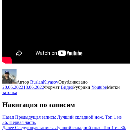
Автор
RuslanKiyasov
Опубликовано
20.05.2022
18.06.2022
Формат
Видео
Рубрики
Youtube
Метки
заточка
Навигация по записям
Назад
Предыдущая запись:
Лучший складной нож. Топ 1 из
36. Первая часть.
Далее
Следующая запись:
Лучший складной нож. Топ 1 из 36.