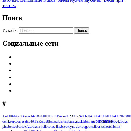
заточки. Benchmade Rukus. Зачем нужен заусенец. Весы при
тестах.
Поиск
Искать:
Поиск
Социальные сети
#
1.4110
6K
8cr14mov
14c28n
110
110х18
154cm
0223
0357
420hc
0456
0470
0609
0640
0707
080
benchmade
demko
arcos
ares
ats34
ATS55
aus8
bailout
bantam
bareknuckle
barrage
bg42
boker
buck
plus
boride
borideT2
brokenskull
bronze line
brooklyn
bugout
caliber-s
chest
chi
chris