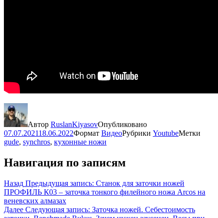
Автор
RuslanKiyasov
Опубликовано
07.07.2021
18.06.2022
Формат
Видео
Рубрики
Youtube
Метки
gude
,
synchros
,
кухонные ножи
Навигация по записям
Назад
Предыдущая запись:
Станок для заточки ножей
ПРОФИЛЬ К03 – заточка тонкого филейного ножа Arcos на
веневских алмазах
Далее
Следующая запись:
Заточка ножей. Себестоимость