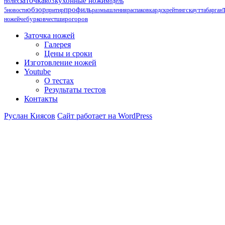
заточка
кухонные ножи
к03
полях
модель
обзор
профиль
5
новости
притир
размышления
распаковка
рдск
рейтинг
скаут
табарган
чебурков
ножей
чест
широгоров
Заточка ножей
Галерея
Цены и сроки
Изготовление ножей
Youtube
О тестах
Результаты тестов
Контакты
Руслан Киясов
Сайт работает на WordPress