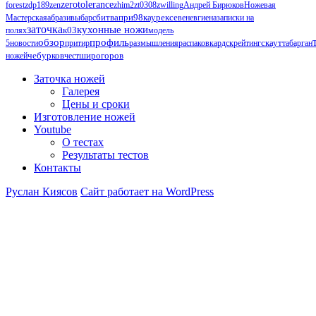
zerotolerance
forest
zdp189
zen
zhim2
zt0308
zwilling
Андрей Бирюков
Ножевая
Мастерская
абразивы
барс
битвапри98каурексе
венев
гиена
записки на
заточка
кухонные ножи
к03
полях
модель
обзор
профиль
5
новости
притир
размышления
распаковка
рдск
рейтинг
скаут
табарган
чебурков
ножей
чест
широгоров
Заточка ножей
Галерея
Цены и сроки
Изготовление ножей
Youtube
О тестах
Результаты тестов
Контакты
Руслан Киясов
Сайт работает на WordPress