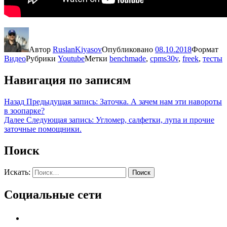
Автор
RuslanKiyasov
Опубликовано
08.10.2018
Формат
Видео
Рубрики
Youtube
Метки
benchmade
,
cpms30v
,
freek
,
тесты
Навигация по записям
Назад
Предыдущая запись:
Заточка. А зачем нам эти навороты
в зоопарке?
Далее
Следующая запись:
Угломер, салфетки, лупа и прочие
заточные помощники.
Поиск
Искать:
Поиск
Социальные сети