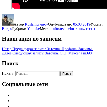
Автор
RuslanKiyasov
Опубликовано
05.03.2019
Формат
Видео
Рубрики
Youtube
Метки
cultrotech
,
elmax
,
urs
,
тесты
Навигация по записям
Назад
Предыдущая запись:
Заточка. Профиль. Зажимы.
Далее
Следующая запись:
Заточка. CKF Makosha m390
Поиск
Искать:
Поиск
Социальные сети