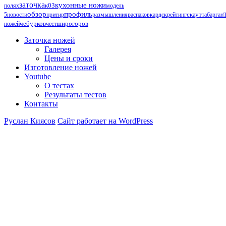
заточка
кухонные ножи
к03
полях
модель
обзор
профиль
5
новости
притир
размышления
распаковка
рдск
рейтинг
скаут
табарган
чебурков
ножей
чест
широгоров
Заточка ножей
Галерея
Цены и сроки
Изготовление ножей
Youtube
О тестах
Результаты тестов
Контакты
Руслан Киясов
Сайт работает на WordPress