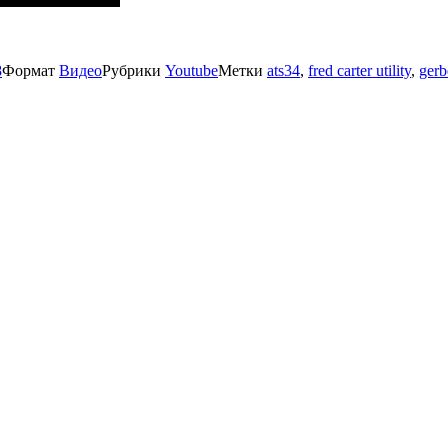
8
Формат
Видео
Рубрики
Youtube
Метки
ats34
,
fred carter utility
,
gerb