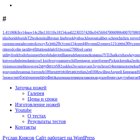
#
1.4110
6K
8cr14mov
14c28n
110
110х18
154cm
0223
0357
420hc
0456
0470
0609
0640
0707
080
buck
plus
boride
borideT2
brokenskull
bronze line
brooklyn
bugout
caliber-s
chest
chi
chris reeve
c
cpm20cv
cpms30v
cpm
custom
comrade
control
cowryX
cpm154
cpm440v
cpmd2
cpmrex121
edc
elmax
ritter
elite tactility
endela
fc61
fecroni2700
fred carter
kershaw
utility
freek
frodo
fusion
gerber
global
griptillian
gude
hapstone
ikra
janus
JYD2
kai
keyone
knives
odinheim
olamic
owl knife
oxys
panzerschiff
pentagon xr
performer
Picknicker
pika2
poli
spyderco
svarn
svarn3
vision
socomelite
sog
spg2
SR1
sukhoi3
synchros
t14
terminus
tormek
ur
zerotolerance
gou
youtube
zanmai forest
zdp189
zen
zhim2
zt0308
zwilling
Андрей Бирюков
Н
обзор
профиль
5
новости
притир
размышления
распаковка
рдск
рейтинг
скаут
табарган
Заточка ножей
Галерея
Цены и сроки
Изготовление ножей
Youtube
О тестах
Результаты тестов
Контакты
Руслан Киясов
Сайт работает на WordPress