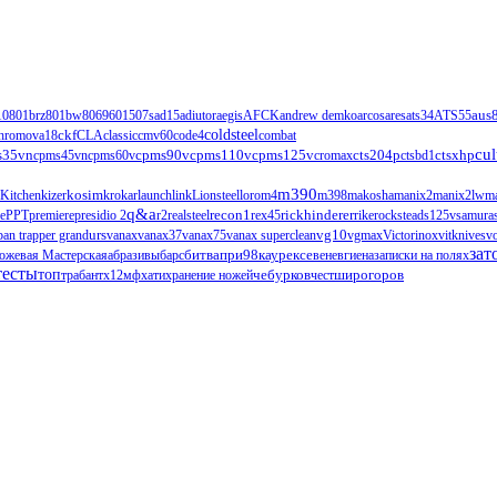
1
0801brz
801bw
806
960
1507s
ad15
adiutor
aegis
AFCK
andrew demko
arcos
ares
ats34
ATS55
aus
ckf
coldsteel
hromova18
CLA
classic
cmv60
code4
combat
cul
s35vn
cpms90v
cpms110v
cts204p
ctsxhp
cpms45vn
cpms60v
cpms125v
cromax
ctsbd1
m390
Kitchen
kizer
kosim
krokar
launch
link
Lionsteel
loro
m4
m398
makosha
manix2
manix2lw
m
q&a
ce
PPT
premiere
presidio 2
r2
realsteel
recon1
rex45
rickhinderer
rike
rockstead
s125v
samura
urs
vg10
ban trapper grand
vanax
vanax37
vanax75
vanax superclean
vgmax
Victorinox
vitknives
v
зат
ожевая Мастерская
абразивы
барс
битвапри98каурексе
венев
гиена
записки на полях
тесты
топ
чебурков
трабант
х12мф
хати
хранение ножей
чест
широгоров