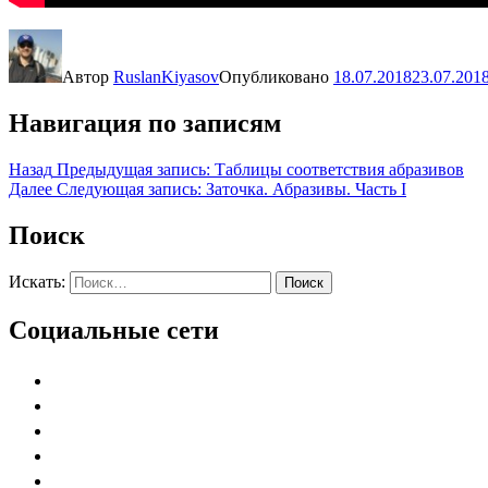
Автор
RuslanKiyasov
Опубликовано
18.07.2018
23.07.201
Навигация по записям
Назад
Предыдущая запись:
Таблицы соответствия абразивов
Далее
Следующая запись:
Заточка. Абразивы. Часть I
Поиск
Искать:
Поиск
Социальные сети