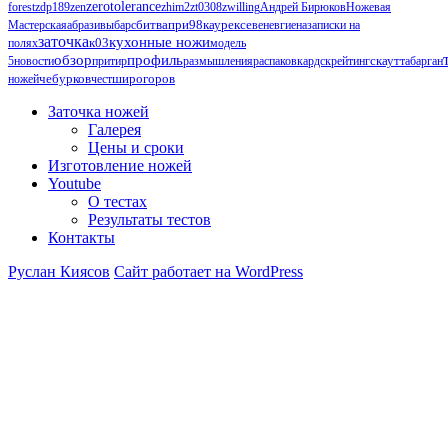
zerotolerance
forest
zdp189
zen
zhim2
zt0308
zwilling
Андрей Бирюков
Ножевая
Мастерская
абразивы
барс
битвапри98каурексе
венев
гиена
записки на
заточка
кухонные ножи
к03
полях
модель
обзор
профиль
5
новости
притир
размышления
распаковка
рдск
рейтинг
скаут
табарган
чебурков
ножей
чест
широгоров
Заточка ножей
Галерея
Цены и сроки
Изготовление ножей
Youtube
О тестах
Результаты тестов
Контакты
Руслан Киясов
Сайт работает на WordPress