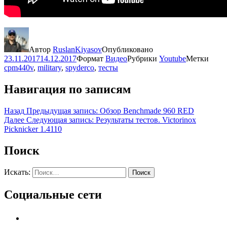
Автор
RuslanKiyasov
Опубликовано
23.11.2017
14.12.2017
Формат
Видео
Рубрики
Youtube
Метки
cpm440v
,
military
,
spyderco
,
тесты
Навигация по записям
Назад
Предыдущая запись:
Обзор Benchmade 960 RED
Далее
Следующая запись:
Результаты тестов. Victorinox
Picknicker 1.4110
Поиск
Искать:
Поиск
Социальные сети