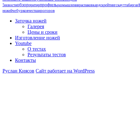
обзор
профиль
5
новости
притир
размышления
распаковка
рдск
рейтинг
скаут
табарган
чебурков
ножей
чест
широгоров
Заточка ножей
Галерея
Цены и сроки
Изготовление ножей
Youtube
О тестах
Результаты тестов
Контакты
Руслан Киясов
Сайт работает на WordPress