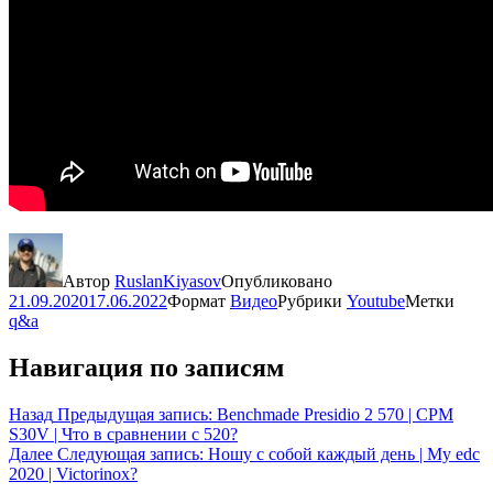
Автор
RuslanKiyasov
Опубликовано
21.09.2020
17.06.2022
Формат
Видео
Рубрики
Youtube
Метки
q&a
Навигация по записям
Назад
Предыдущая запись:
Benchmade Presidio 2 570 | CPM
S30V | Что в сравнении с 520?
Далее
Следующая запись:
Ношу с собой каждый день | My edc
2020 | Victorinox?