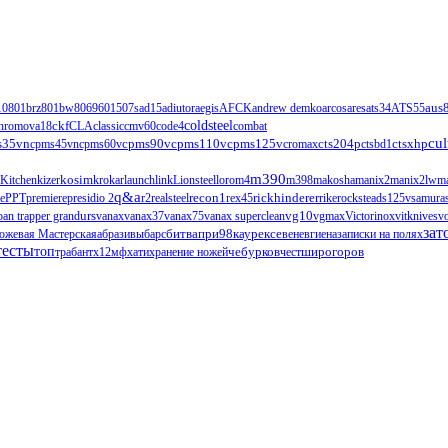
1
0801brz
801bw
806
960
1507s
ad15
adiutor
aegis
AFCK
andrew demko
arcos
ares
ats34
ATS55
aus
ckf
coldsteel
hromova18
CLA
classic
cmv60
code4
combat
cul
s35vn
cpms90v
cpms110v
cts204p
ctsxhp
cpms45vn
cpms60v
cpms125v
cromax
ctsbd1
m390
Kitchen
kizer
kosim
krokar
launch
link
Lionsteel
loro
m4
m398
makosha
manix2
manix2lw
m
q&a
ce
PPT
premiere
presidio 2
r2
realsteel
recon1
rex45
rickhinderer
rike
rockstead
s125v
samura
urs
vg10
ban trapper grand
vanax
vanax37
vanax75
vanax superclean
vgmax
Victorinox
vitknives
v
зат
ожевая Мастерская
абразивы
барс
битвапри98каурексе
венев
гиена
записки на полях
тесты
топ
чебурков
трабант
х12мф
хати
хранение ножей
чест
широгоров