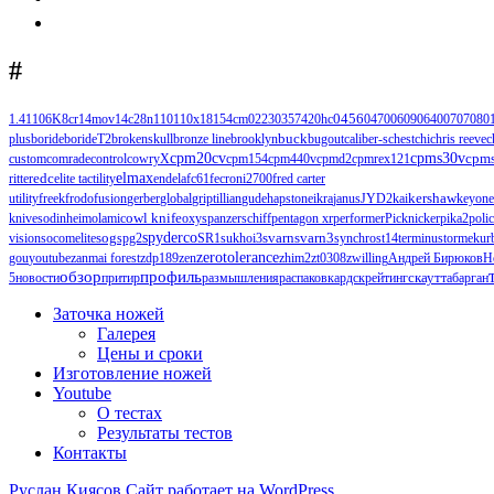
#
1.4110
6K
8cr14mov
14c28n
110
110х18
154cm
0223
0357
420hc
0456
0470
0609
0640
0707
080
buck
plus
boride
borideT2
brokenskull
bronze line
brooklyn
bugout
caliber-s
chest
chi
chris reeve
c
cpm20cv
cpms30v
cpm
custom
comrade
control
cowryX
cpm154
cpm440v
cpmd2
cpmrex121
edc
elmax
ritter
elite tactility
endela
fc61
fecroni2700
fred carter
kershaw
utility
freek
frodo
fusion
gerber
global
griptillian
gude
hapstone
ikra
janus
JYD2
kai
keyone
knives
odinheim
olamic
owl knife
oxys
panzerschiff
pentagon xr
performer
Picknicker
pika2
poli
spyderco
svarn
svarn3
vision
socomelite
sog
spg2
SR1
sukhoi3
synchros
t14
terminus
tormek
ur
zerotolerance
gou
youtube
zanmai forest
zdp189
zen
zhim2
zt0308
zwilling
Андрей Бирюков
Н
обзор
профиль
5
новости
притир
размышления
распаковка
рдск
рейтинг
скаут
табарган
Заточка ножей
Галерея
Цены и сроки
Изготовление ножей
Youtube
О тестах
Результаты тестов
Контакты
Руслан Киясов
Сайт работает на WordPress