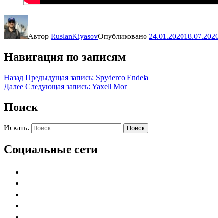
Автор
RuslanKiyasov
Опубликовано
24.01.2020
18.07.202
Навигация по записям
Назад
Предыдущая запись:
Spyderco Endela
Далее
Следующая запись:
Yaxell Mon
Поиск
Искать:
Поиск
Социальные сети