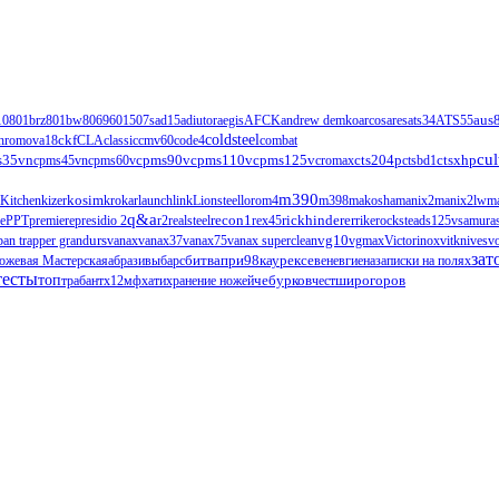
1
0801brz
801bw
806
960
1507s
ad15
adiutor
aegis
AFCK
andrew demko
arcos
ares
ats34
ATS55
aus
ckf
coldsteel
hromova18
CLA
classic
cmv60
code4
combat
cul
s35vn
cpms90v
cpms110v
cts204p
ctsxhp
cpms45vn
cpms60v
cpms125v
cromax
ctsbd1
m390
Kitchen
kizer
kosim
krokar
launch
link
Lionsteel
loro
m4
m398
makosha
manix2
manix2lw
m
q&a
ce
PPT
premiere
presidio 2
r2
realsteel
recon1
rex45
rickhinderer
rike
rockstead
s125v
samura
urs
vg10
ban trapper grand
vanax
vanax37
vanax75
vanax superclean
vgmax
Victorinox
vitknives
v
зат
ожевая Мастерская
абразивы
барс
битвапри98каурексе
венев
гиена
записки на полях
тесты
топ
чебурков
трабант
х12мф
хати
хранение ножей
чест
широгоров