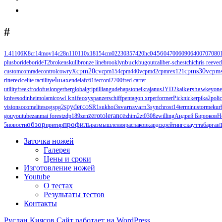
#
1.4110
6K
8cr14mov
14c28n
110
110х18
154cm
0223
0357
420hc
0456
0470
0609
0640
0707
080
buck
plus
boride
borideT2
brokenskull
bronze line
brooklyn
bugout
caliber-s
chest
chi
chris reeve
c
cpm20cv
cpms30v
cpm
custom
comrade
control
cowryX
cpm154
cpm440v
cpmd2
cpmrex121
edc
elmax
ritter
elite tactility
endela
fc61
fecroni2700
fred carter
kershaw
utility
freek
frodo
fusion
gerber
global
griptillian
gude
hapstone
ikra
janus
JYD2
kai
keyone
knives
odinheim
olamic
owl knife
oxys
panzerschiff
pentagon xr
performer
Picknicker
pika2
poli
spyderco
svarn
svarn3
vision
socomelite
sog
spg2
SR1
sukhoi3
synchros
t14
terminus
tormek
ur
zerotolerance
gou
youtube
zanmai forest
zdp189
zen
zhim2
zt0308
zwilling
Андрей Бирюков
Н
обзор
профиль
5
новости
притир
размышления
распаковка
рдск
рейтинг
скаут
табарган
Заточка ножей
Галерея
Цены и сроки
Изготовление ножей
Youtube
О тестах
Результаты тестов
Контакты
Руслан Киясов
Сайт работает на WordPress