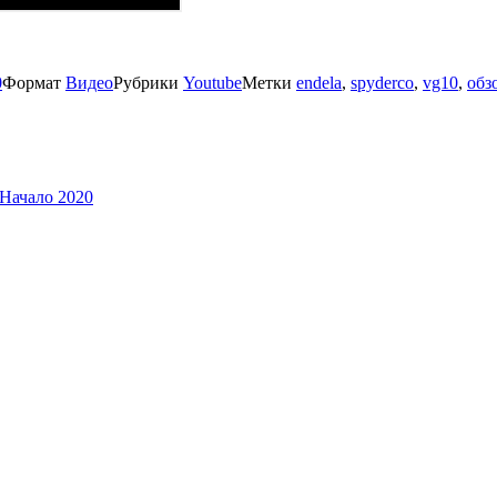
0
Формат
Видео
Рубрики
Youtube
Метки
endela
,
spyderco
,
vg10
,
обз
 Начало 2020